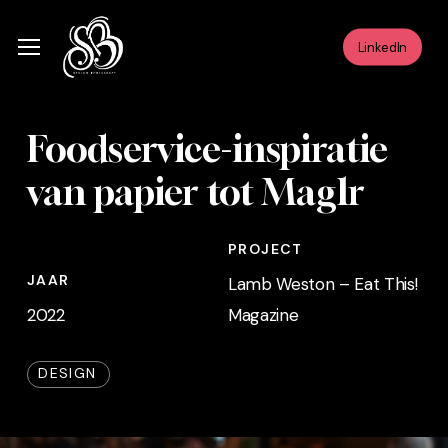
Skip
Menu
to
Menu
LinkedIn
main
content
Foodservice-inspiratie
van papier tot Maglr
PROJECT
JAAR
Lamb Weston – Eat This!
2022
Magazine
DESIGN