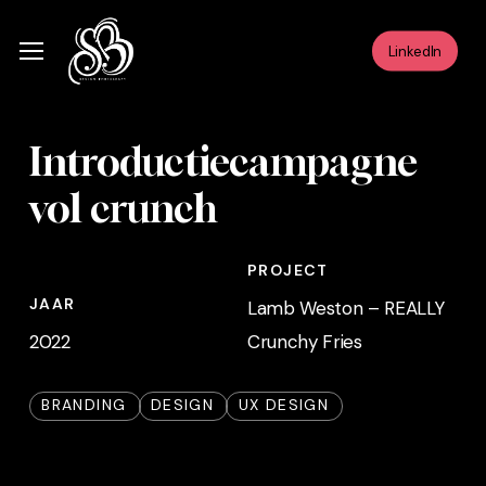
Skip
Menu
to
Menu
LinkedIn
main
content
Introductiecampagne
vol crunch
PROJECT
JAAR
Lamb Weston – REALLY
2022
Crunchy Fries
BRANDING
DESIGN
UX DESIGN