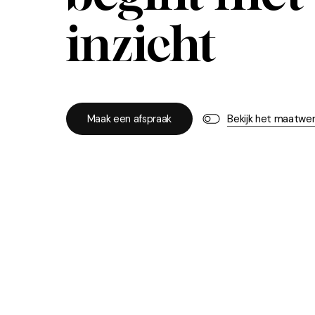
inzicht
M
a
a
k
e
e
n
a
f
s
p
r
a
a
k
Bekijk het maatwe