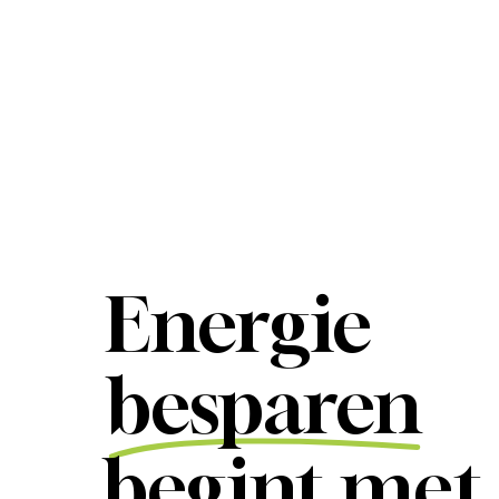
Energie
besparen
begint met